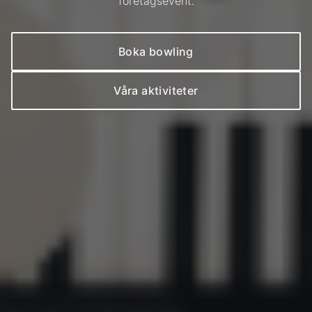
företagsevent.
Boka bowling
Våra aktiviteter