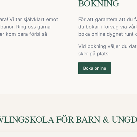
BOKNING
ra! Vi tar självklart emot
För att garantera att du
 banor. Ring oss gärna
du bokar i förväg via vå
ller kom bara förbi så
boka online dygnet runt o
Vid bokning väljer du dat
sker på plats.
Boka online
OWLINGSKOLA FÖR BARN & UNG