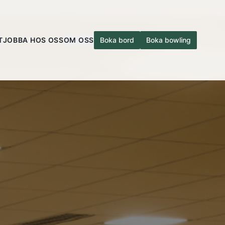
T
JOBBA HOS OSS
OM OSS
Boka bord
Boka bowling